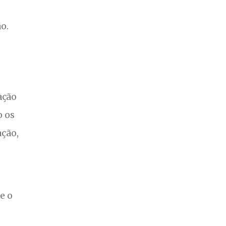
o.
ação
o os
ação,
e o