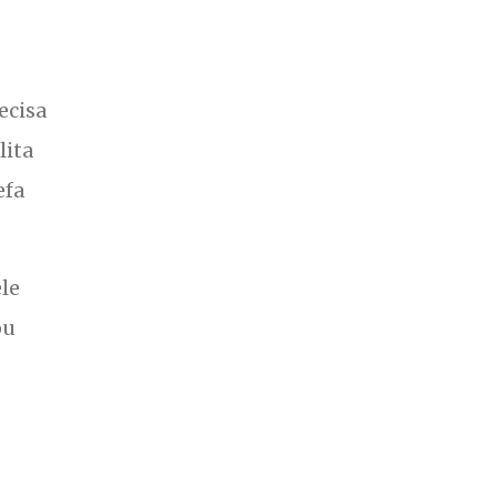
s
ecisa
lita
efa
ele
ou