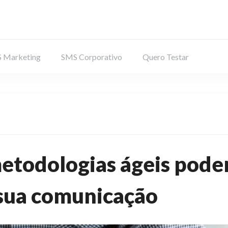
 Marketing
SMS Corporativo
Quero Testar
etodologias ágeis pod
 sua comunicação